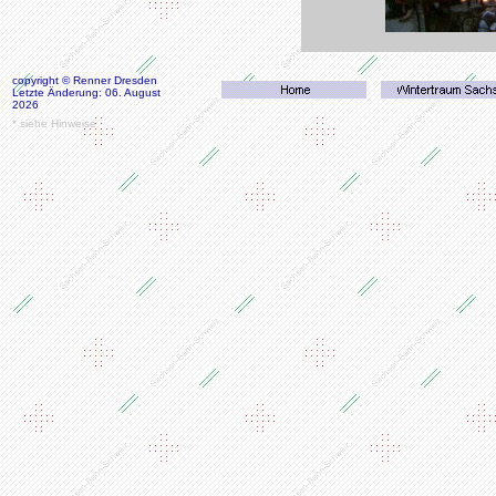
copyright © Renner Dresden
Letzte Änderung: 06. August
2026
* siehe Hinweise